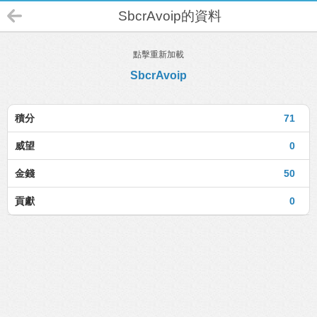
SbcrAvoip的資料
點擊重新加載
SbcrAvoip
積分
71
威望
0
金錢
50
貢獻
0