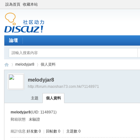
設為首頁
收藏本站
論壇
melodyjar8
個人資料
melodyjar8
http://forum.maoshan73.com.hk/?1148971
Di
›
›
主題
個人資料
melodyjar8
(UID: 1148971)
郵箱狀態
未驗證
統計信息
好友數 0
|
回帖數 0
|
主題數 0