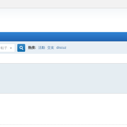
熱搜:
活動
交友
discuz
帖子
搜
索