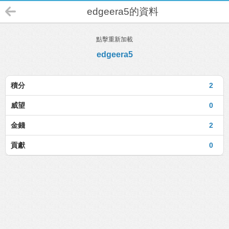
edgeera5的資料
點擊重新加載
edgeera5
積分
2
威望
0
金錢
2
貢獻
0