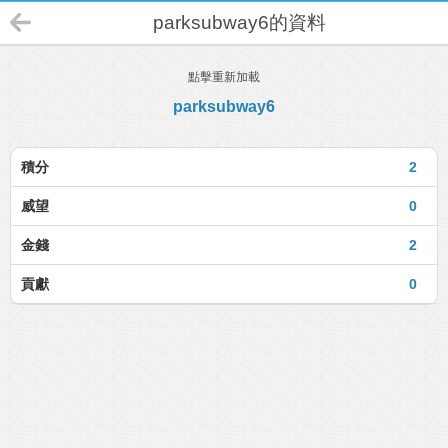
parksubway6的資料
點擊重新加載
parksubway6
積分
2
威望
0
金錢
2
貢獻
0