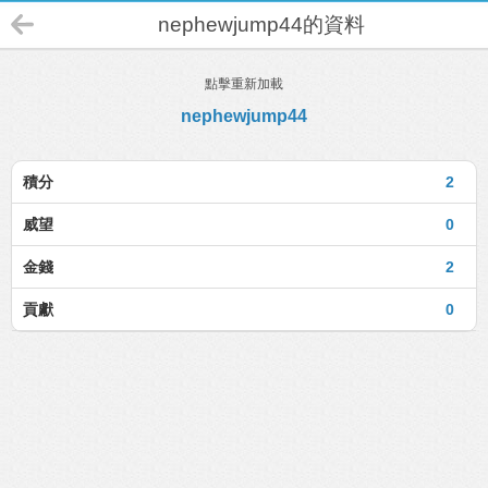
nephewjump44的資料
點擊重新加載
nephewjump44
積分
2
威望
0
金錢
2
貢獻
0