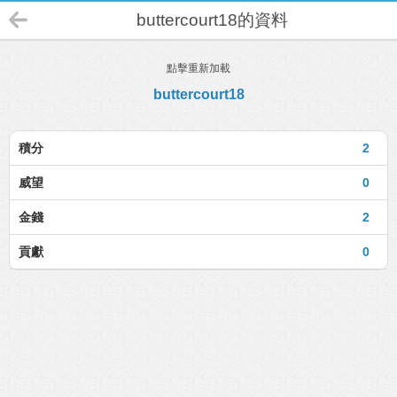
buttercourt18的資料
點擊重新加載
buttercourt18
積分
2
威望
0
金錢
2
貢獻
0