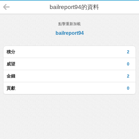
bailreport94的資料
點擊重新加載
bailreport94
積分
2
威望
0
金錢
2
貢獻
0