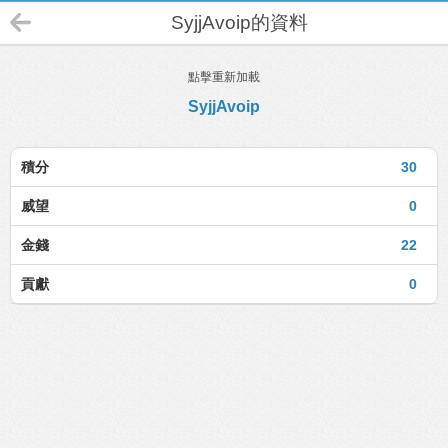
SyjjAvoip的資料
點擊重新加載
SyjjAvoip
積分
30
威望
0
金錢
22
貢獻
0