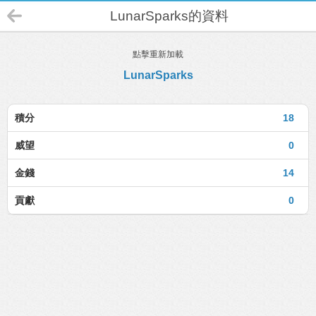
LunarSparks的資料
點擊重新加載
LunarSparks
積分
18
威望
0
金錢
14
貢獻
0