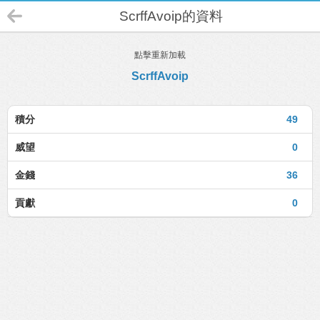
ScrffAvoip的資料
點擊重新加載
ScrffAvoip
積分
49
威望
0
金錢
36
貢獻
0