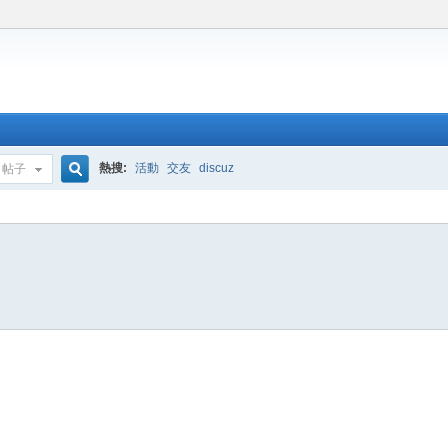
熱搜:
活動
交友
discuz
帖子
搜
索