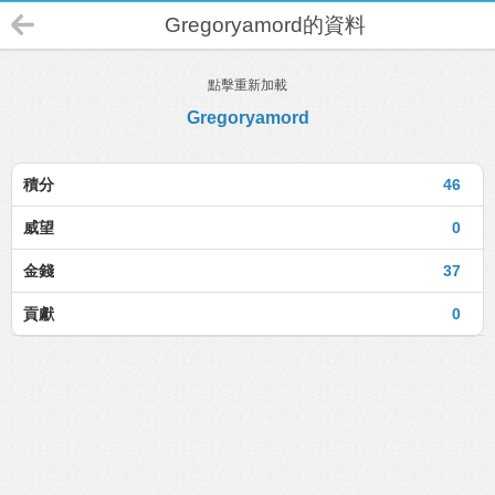
Gregoryamord的資料
點擊重新加載
Gregoryamord
積分
46
威望
0
金錢
37
貢獻
0