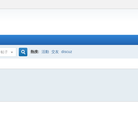
熱搜:
活動
交友
discuz
帖子
搜
索