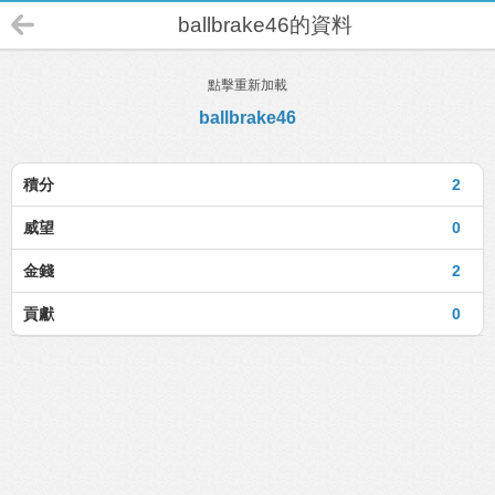
ballbrake46的資料
點擊重新加載
ballbrake46
積分
2
威望
0
金錢
2
貢獻
0