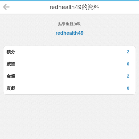
redhealth49的資料
點擊重新加載
redhealth49
積分
2
威望
0
金錢
2
貢獻
0