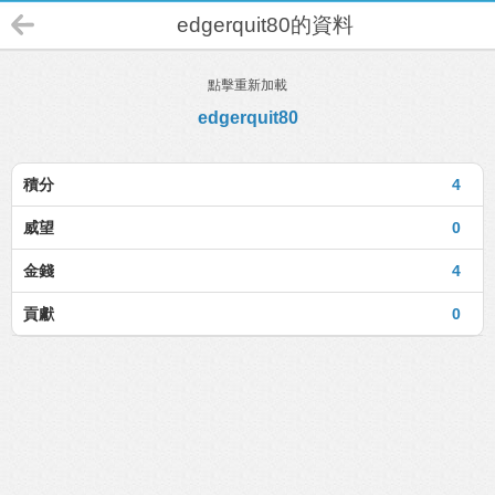
edgerquit80的資料
點擊重新加載
edgerquit80
積分
4
威望
0
金錢
4
貢獻
0