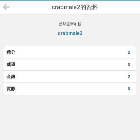
crabmale2的資料
點擊重新加載
crabmale2
積分
2
威望
0
金錢
2
貢獻
0