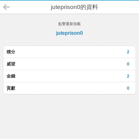
juteprison0的資料
點擊重新加載
juteprison0
積分
2
威望
0
金錢
2
貢獻
0