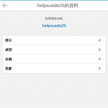
helpsuede25的資料
點擊重新加載
helpsuede25
積分
4
威望
0
金錢
4
貢獻
0