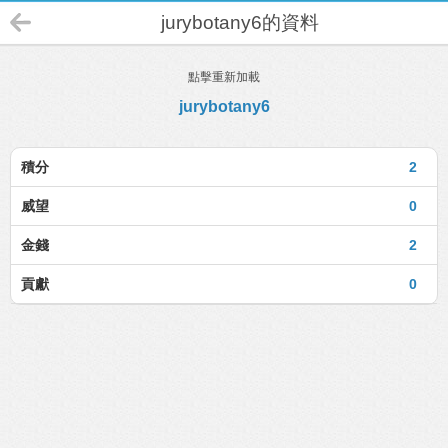
jurybotany6的資料
點擊重新加載
jurybotany6
積分
2
威望
0
金錢
2
貢獻
0