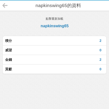
napkinswing65的資料
點擊重新加載
napkinswing65
積分
2
威望
0
金錢
2
貢獻
0