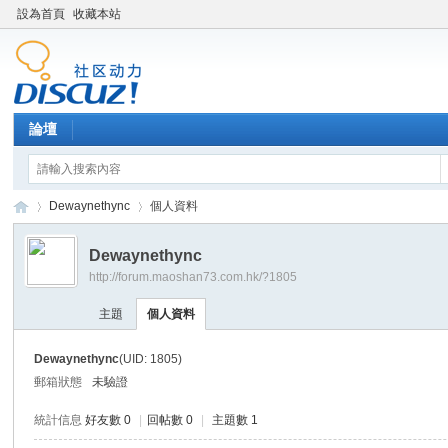
設為首頁
收藏本站
論壇
Dewaynethync
個人資料
Dewaynethync
http://forum.maoshan73.com.hk/?1805
Di
›
›
主題
個人資料
Dewaynethync
(UID: 1805)
郵箱狀態
未驗證
統計信息
好友數 0
|
回帖數 0
|
主題數 1