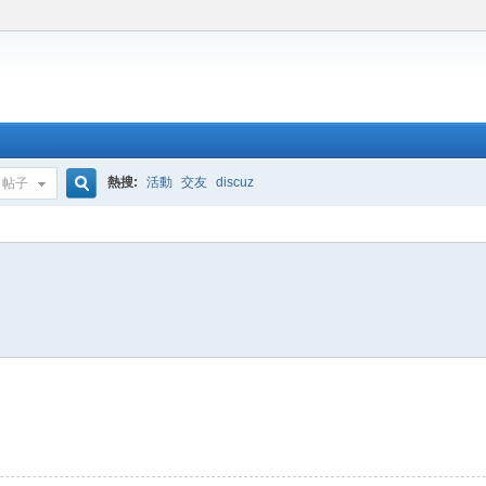
熱搜:
活動
交友
discuz
帖子
搜
索