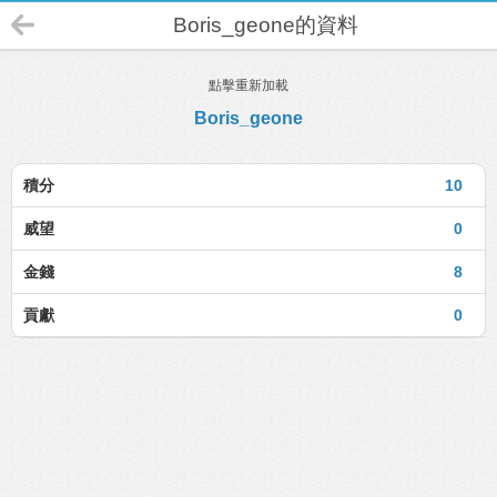
Boris_geone的資料
點擊重新加載
Boris_geone
積分
10
威望
0
金錢
8
貢獻
0