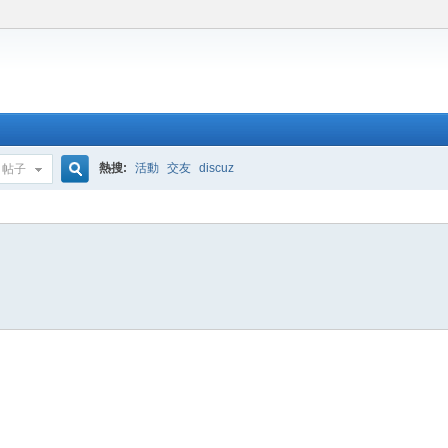
熱搜:
活動
交友
discuz
帖子
搜
索