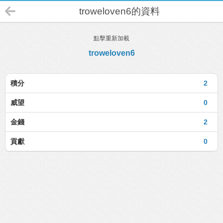
troweloven6的資料
點擊重新加載
troweloven6
積分
2
威望
0
金錢
2
貢獻
0