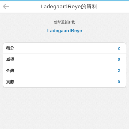
LadegaardReye的資料
點擊重新加載
LadegaardReye
積分
2
威望
0
金錢
2
貢獻
0