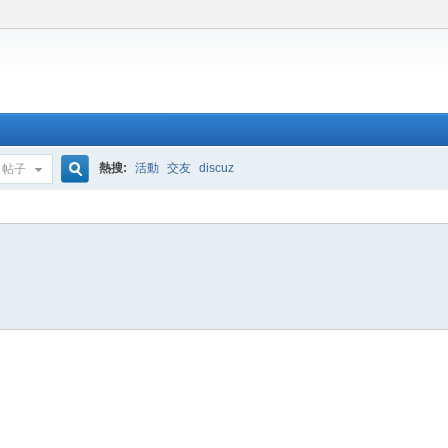
熱搜:
活動
交友
discuz
帖子
搜
索