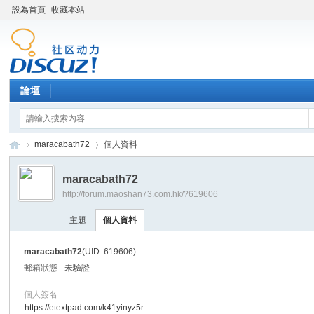
設為首頁
收藏本站
論壇
maracabath72
個人資料
maracabath72
http://forum.maoshan73.com.hk/?619606
Di
›
›
主題
個人資料
maracabath72
(UID: 619606)
郵箱狀態
未驗證
個人簽名
https://etextpad.com/k41yinyz5r