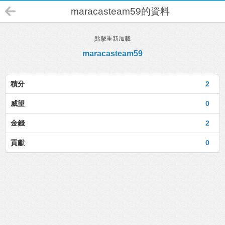
maracasteam59的資料
點擊重新加載
maracasteam59
積分
2
威望
0
金錢
2
貢獻
0