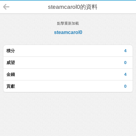
steamcarol0的資料
點擊重新加載
steamcarol0
積分
4
威望
0
金錢
4
貢獻
0