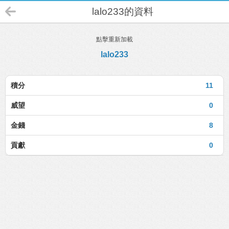
lalo233的資料
點擊重新加載
lalo233
積分
11
威望
0
金錢
8
貢獻
0