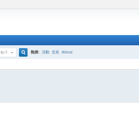
熱搜:
活動
交友
discuz
帖子
搜
索