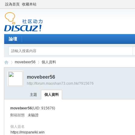
設為首頁
收藏本站
論壇
movebeer56
個人資料
movebeer56
http://forum.maoshan73.com.hk/?915676
Di
›
›
主題
個人資料
movebeer56
(UID: 915676)
郵箱狀態
未驗證
個人簽名
https://moparwiki.win