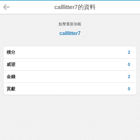
calllitter7的資料
點擊重新加載
calllitter7
積分
2
威望
0
金錢
2
貢獻
0