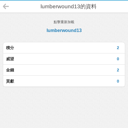
lumberwound13的資料
點擊重新加載
lumberwound13
積分
2
威望
0
金錢
2
貢獻
0