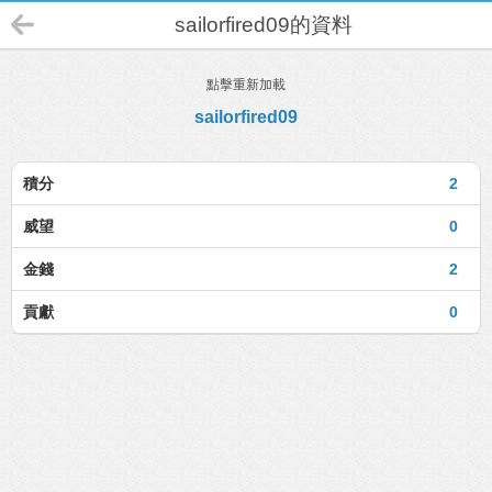
sailorfired09的資料
點擊重新加載
sailorfired09
積分
2
威望
0
金錢
2
貢獻
0