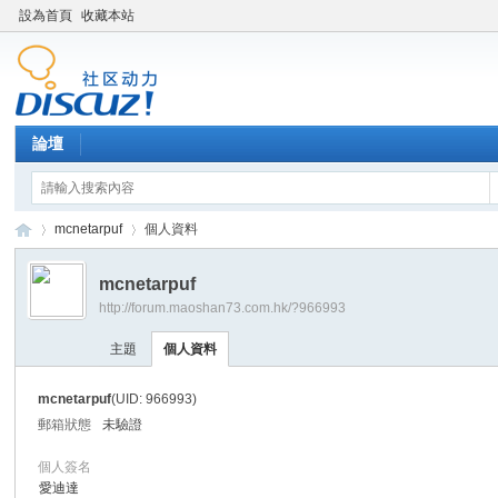
設為首頁
收藏本站
論壇
mcnetarpuf
個人資料
mcnetarpuf
http://forum.maoshan73.com.hk/?966993
Di
›
›
主題
個人資料
mcnetarpuf
(UID: 966993)
郵箱狀態
未驗證
個人簽名
愛迪達