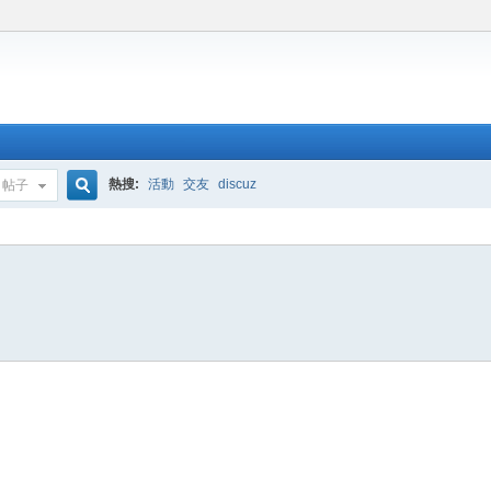
熱搜:
活動
交友
discuz
帖子
搜
索