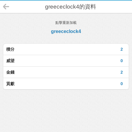
greececlock4的資料
點擊重新加載
greececlock4
積分
2
威望
0
金錢
2
貢獻
0