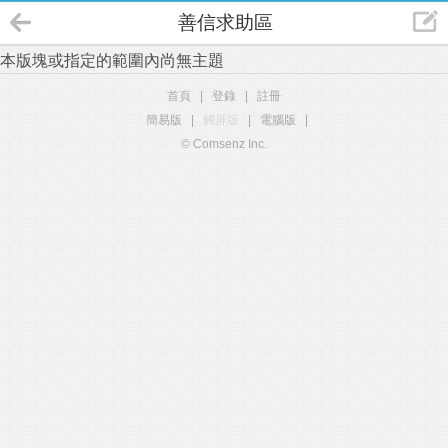
善信求助區
本版塊或指定的範圍內尚無主題
首頁
|
登錄
|
註冊
簡易版
|
觸屏版
|
電腦版
|
© Comsenz Inc.