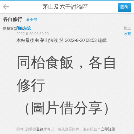
茅山及六壬討論區
回復
各自修行
看全部
茅山法浚
樓主
點擊重新加載
2022-8-20 08:50:30
收藏
本帖最後由 茅山法浚 於 2022-8-20 08:53 編輯
同枱食飯，各自
修行
（圖片借分享）
附件:
您需要
登錄
才可以下載或查看附件。沒有賬號？
立即註冊