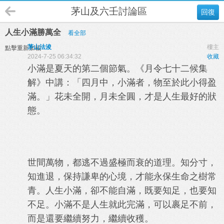
茅山及六壬討論區
回復
人生小滿勝萬全
看全部
茅山法浚
樓主
點擊重新加載
2024-7-25 06:34:32
收藏
小滿是夏天的第二個節氣。《月令七十二候集
解》中講：「四月中，小滿者，物至於此小得盈
滿。」花未全開，月未全圓，才是人生最好的狀
態。
世間萬物，都逃不過盛極而衰的道理。知分寸，
知進退，保持謙卑的心境，才能永保生命之樹常
青。人生小滿，卻不能自滿，既要知足，也要知
不足。小滿不是人生就此完滿，可以裹足不前，
而是還要繼續努力，繼續收穫。