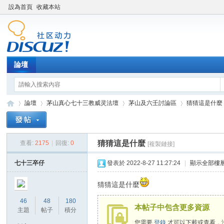
設為首頁
收藏本站
論壇
論壇
茅山真心七十三教威灵法壇
茅山及六壬討論區
猜猜這是什麼
猜猜這是什麼
查看:
2175
|
回復:
0
[複製鏈接]
Di
»
›
›
›
七十三卒仔
發表於 2022-8-27 11:27:24
|
顯示全部樓
猜猜這是什麼
46
48
180
本帖子中包含更多資源
主題
帖子
積分
您需要
登錄
才可以下載或查看，