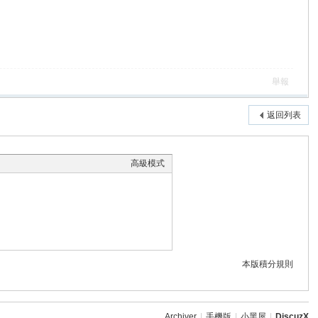
舉報
返回列表
高級模式
本版積分規則
Archiver
|
手機版
|
小黑屋
|
DiscuzX