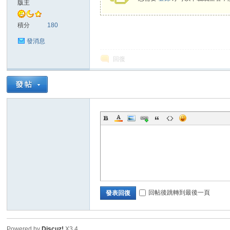
版主
sc
積分
180
發消息
回復
uz!
回帖後跳轉到最後一頁
發表回復
Bo
Powered by
Discuz!
X3.4