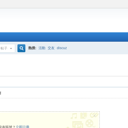
熱搜:
活動
交友
discuz
帖子
搜
索
層
x
沒有賬號？
立即註冊