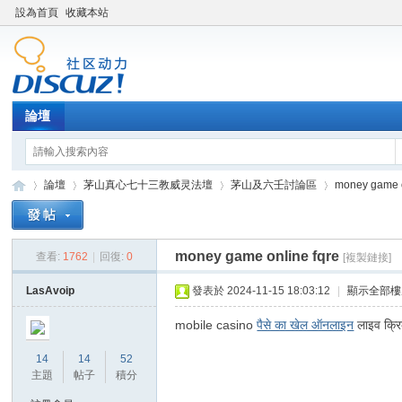
設為首頁
收藏本站
論壇
論壇
茅山真心七十三教威灵法壇
茅山及六壬討論區
money game o
money game online fqre
查看:
1762
|
回復:
0
[複製鏈接]
Di
»
›
›
›
LasAvoip
發表於 2024-11-15 18:03:12
|
顯示全部樓
mobile casino
पैसे का खेल ऑनलाइन
लाइव क्रिक
14
14
52
主題
帖子
積分