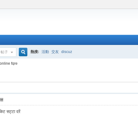
熱搜:
活動
交友
discuz
帖子
搜
nline fqre
索
層
ेट सट्टा दरें