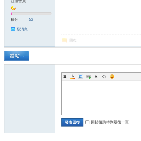
註冊會員
sc
積分
52
發消息
回復
uz!
回帖後跳轉到最後一頁
發表回復
Bo