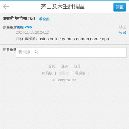
茅山及六壬討論區
回復
असली गेम पैसा fkd
看全部
SubAvoip
樓主
點擊重新加載
2024-11-15 20:24:12
收藏
लाइव कैसीनो
casino online games
daman game app
點擊重新加載
首頁
|
登錄
|
註冊
簡易版
|
觸屏版
|
電腦版
|
© Comsenz Inc.