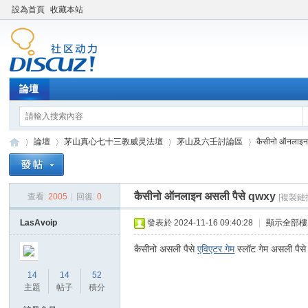
設為首頁
收藏本站
論壇
論壇
茅山真心七十三教威灵法壇
茅山及六壬討論區
कैसीनो ऑनलाइन 
कैसीनो ऑनलाइन असली पैसे qwxy
查看:
2005
|
回復:
0
[複製鏈
Di
»
›
›
›
LasAvoip
發表於 2024-11-16 09:40:28
|
顯示全部樓
कैसीनो असली पैसे
एविएटर गेम
स्लॉट गेम असली पैसे
14
14
52
主題
帖子
積分