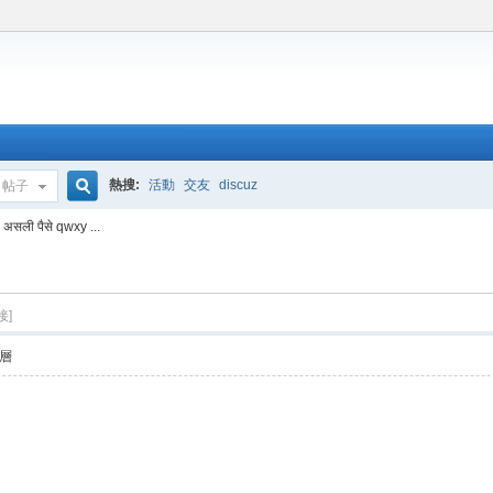
熱搜:
活動
交友
discuz
帖子
搜
असली पैसे qwxy ...
索
接]
層