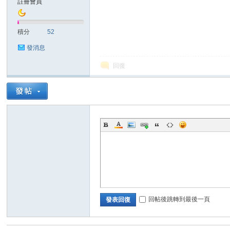
註冊會員
sc
積分
52
發消息
回復
uz!
回帖後跳轉到最後一頁
發表回復
Bo