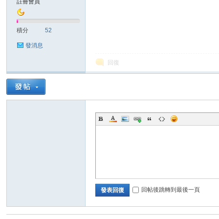
註冊會員
sc
積分
52
發消息
回復
uz!
回帖後跳轉到最後一頁
發表回復
Bo