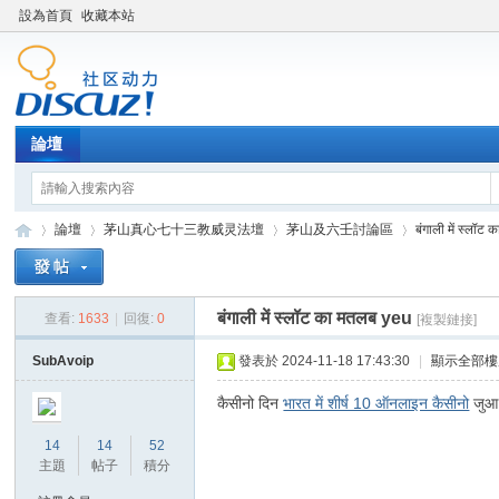
設為首頁
收藏本站
論壇
論壇
茅山真心七十三教威灵法壇
茅山及六壬討論區
बंगाली में स्लॉट
बंगाली में स्लॉट का मतलब yeu
查看:
1633
|
回復:
0
[複製鏈接]
Di
»
›
›
›
SubAvoip
發表於 2024-11-18 17:43:30
|
顯示全部樓
कैसीनो दिन
भारत में शीर्ष 10 ऑनलाइन कैसीनो
जुआ
14
14
52
主題
帖子
積分