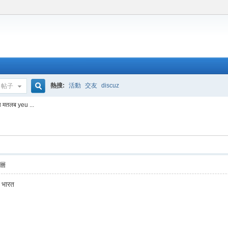
熱搜:
活動
交友
discuz
帖子
搜
 का मतलब yeu ...
索
層
 भारत