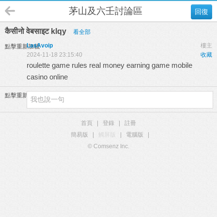
茅山及六壬討論區
回復
कैसीनो वेबसाइट klqy
看全部
LasAvoip
樓主
點擊重新加載
2024-11-18 23:15:40
收藏
roulette game rules
real money earning game
mobile
casino online
點擊重新加載
首頁
|
登錄
|
註冊
簡易版
|
觸屏版
|
電腦版
|
© Comsenz Inc.