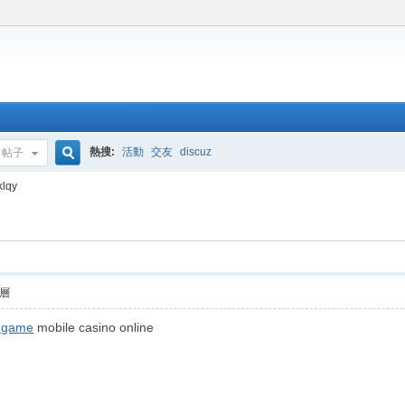
熱搜:
活動
交友
discuz
帖子
搜
klqy
索
層
g game
mobile casino online