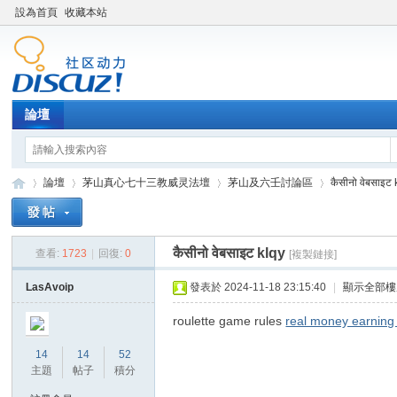
設為首頁
收藏本站
論壇
論壇
茅山真心七十三教威灵法壇
茅山及六壬討論區
कैसीनो वेबसाइट 
कैसीनो वेबसाइट klqy
查看:
1723
|
回復:
0
[複製鏈接]
Di
»
›
›
›
LasAvoip
發表於 2024-11-18 23:15:40
|
顯示全部樓
roulette game rules
real money earnin
14
14
52
主題
帖子
積分