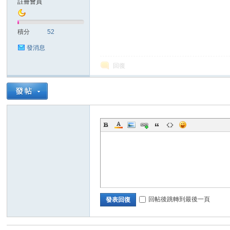
註冊會員
sc
積分
52
發消息
回復
uz!
回帖後跳轉到最後一頁
發表回復
Bo