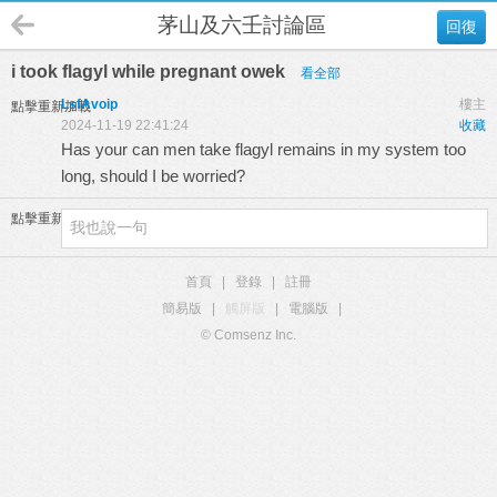
茅山及六壬討論區
回復
i took flagyl while pregnant owek
看全部
LsfAvoip
樓主
點擊重新加載
2024-11-19 22:41:24
收藏
Has your
can men take flagyl
remains in my system too
long, should I be worried?
點擊重新加載
首頁
|
登錄
|
註冊
簡易版
|
觸屏版
|
電腦版
|
© Comsenz Inc.