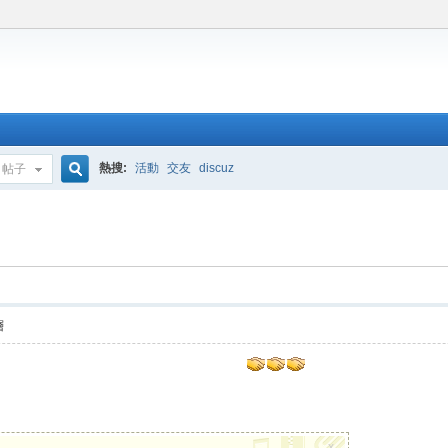
熱搜:
活動
交友
discuz
帖子
搜
索
層
x