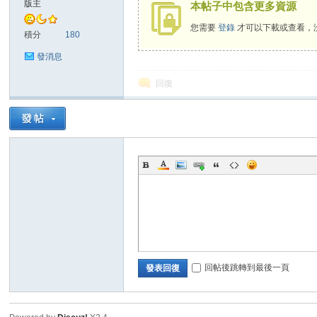
版主
本帖子中包含更多資源
您需要
登錄
才可以下載或查看，
sc
積分
180
發消息
回復
uz!
回帖後跳轉到最後一頁
發表回復
Bo