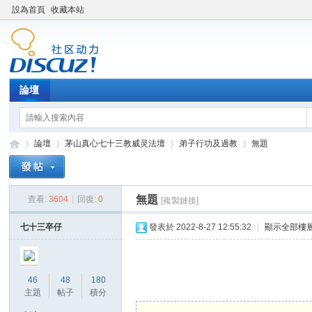
設為首頁
收藏本站
論壇
論壇
茅山真心七十三教威灵法壇
弟子行功及過教
無題
無題
查看:
3604
|
回復:
0
[複製鏈接]
Di
»
›
›
›
七十三卒仔
發表於 2022-8-27 12:55:32
|
顯示全部樓
46
48
180
主題
帖子
積分