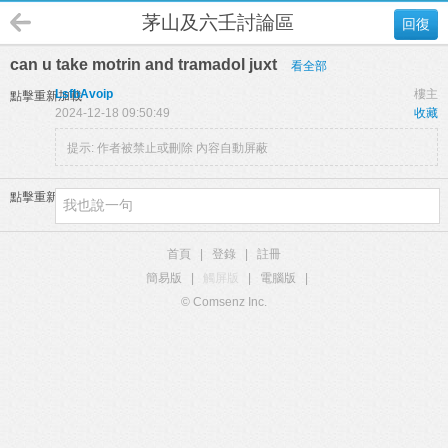
茅山及六壬討論區
回復
can u take motrin and tramadol juxt
看全部
LsfbAvoip
樓主
點擊重新加載
2024-12-18 09:50:49
收藏
提示:
作者被禁止或刪除 內容自動屏蔽
點擊重新加載
首頁
|
登錄
|
註冊
簡易版
|
觸屏版
|
電腦版
|
© Comsenz Inc.