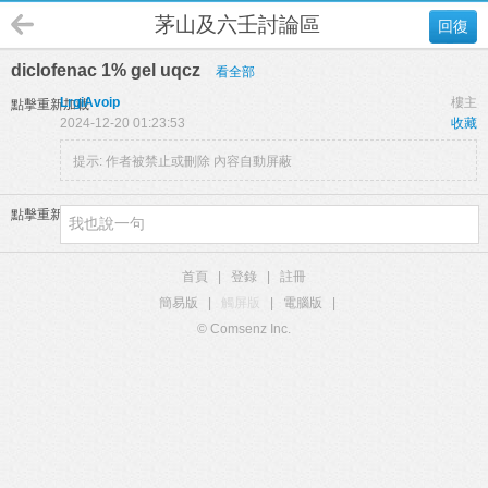
茅山及六壬討論區
回復
diclofenac 1% gel uqcz
看全部
LrgiAvoip
樓主
點擊重新加載
2024-12-20 01:23:53
收藏
提示:
作者被禁止或刪除 內容自動屏蔽
點擊重新加載
首頁
|
登錄
|
註冊
簡易版
|
觸屏版
|
電腦版
|
© Comsenz Inc.